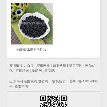
触媒载体煤质活性炭
友情链接：
百度
|
安徽网新
|
诏业科技
|
域名空间
|
网站优
化
|
百度糯米
|
徽商网
|
采买吧
山东南科活性炭有限公司 版权所有
鲁ICP备17014006
号
免责声明