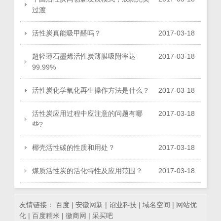
过渡
活性炭真能吸甲醛吗？
2017
-
03
-
18
超轻薄石墨烯活性炭薄膜吸附率达
2017
-
03
-
18
99.99%
活性炭化学氧化再生操作方法是什么？
2017
-
03
-
18
活性炭应用过程中应注意的问题有哪
2017
-
03
-
18
些?
椰壳活性碳的性质和用处？
2017
-
03
-
18
煤质活性炭的活化特性及应用范围？
2017
-
03
-
18
友情链接：
百度
|
安徽网新
|
诏业科技
|
域名空间
|
网站优
化
|
百度糯米
|
徽商网
|
采买吧