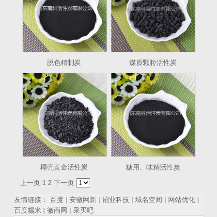
脱色精制炭
煤质颗粒活性炭
椰壳黄金活性炭
糖用、味精活性炭
上一页
1
2
下一页
友情链接：
百度
|
安徽网新
|
诏业科技
|
域名空间
|
网站优化
|
百度糯米
|
徽商网
|
采买吧